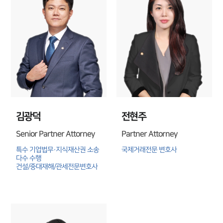
구성원 소개
관세전문변호사
소식/자료
언론보도
공지사항
법률 블로그
김광덕
전현주
법률서식
뉴스레터/브로슈어
Senior Partner Attorney
Partner Attorney
세미나
특수 기업법무·지식재산권 소송 
국제거래전문 변호사
다수 수행

건설/중대재해/관세전문변호사
대륜법률상담예약
대륜법률상담예약