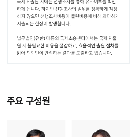
국제IP 출원 시에는 선행조사를 통해 유사여부를 확인
오시는 길
하게 됩니다. 하지만 선행조사의 범위를 정확하게 책정
글로벌 파트너 로펌
고객의 소리
하지 않으면 선행조사비용이 출원비용에 비해 과다하게 
통합검색
AI대륜
법무법인(유한) 대륜의 국제소송센터에서는 국제IP 출
불필요한 비용을 절감
효율적인 출원 절차
원 시 
하고, 
를 
업무사례
밟아 의뢰인이 만족하는 결과를 도출하고 있습니다.
주요 업무사례
사례분석/최신동향
법률정보
법률지식인
고객후기
주요 구성원
업무분야
관세·국제통상그룹 업무
전체