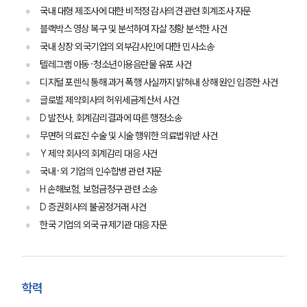
대륜법률상담예약
국내 대형 제조사에 대한 비적정 감사의견 관련 회계조사 자문
대륜법률상담예약
블랙박스 영상 복구 및 분석하여 자살 정황 분석한 사건
국내 상장 외국기업의 외부감사인에 대한 민사소송
텔레그램 아동·청소년이용음란물 유포 사건
디지털 포렌식 통해 과거 폭행 사실까지 밝혀내 상해 원인 입증한 사건
글로벌 제약회사의 허위세금계산서 사건
D 발전사, 회계감리결과에 따른 행정소송
무면허 의료진 수술 및 시술 행위한 의료법위반 사건
Y 제약 회사의 회계감리 대응 사건
국내·외 기업의 인수합병 관련 자문
H 손해보험, 보험금청구 관련 소송
D 증권회사의 불공정거래 사건
한국 기업의 외국 규제기관 대응 자문
학력