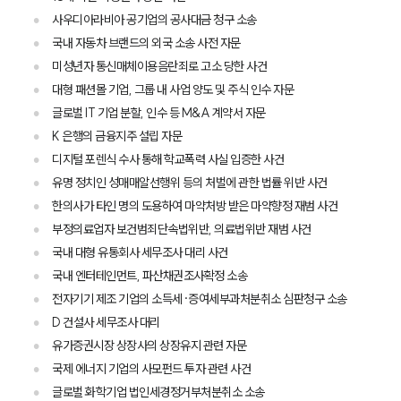
업무분야
사우디아라비아 공기업의 공사대금 청구 소송
관세·국제통상그룹 업무
국내 자동차 브랜드의 외국 소송 사전 자문
전체
미성년자 통신매체이용음란죄로 고소 당한 사건
대형 패션몰 기업, 그룹 내 사업 양도 및 주식 인수 자문
글로벌 IT 기업 분할, 인수 등 M&A 계약서 자문
구성원 소개
K 은행의 금융지주 설립 자문
관세전문변호사
디지털 포렌식 수사 통해 학교폭력 사실 입증한 사건
유명 정치인 성매매알선행위 등의 처벌에 관한 법률 위반 사건
한의사가 타인 명의 도용하여 마약처방 받은 마약향정 재범 사건
소식/자료
부정의료업자 보건범죄단속법위반, 의료법위반 재범 사건
언론보도
국내 대형 유통회사 세무조사 대리 사건
공지사항
국내 엔터테인먼트, 파산채권조사확정 소송
법률 블로그
전자기기 제조 기업의 소득세·증여세부과처분취소 심판청구 소송
법률서식
뉴스레터/브로슈어
D 건설사 세무조사 대리
세미나
유가증권시장 상장사의 상장유지 관련 자문
국제 에너지 기업의 사모펀드 투자 관련 사건
글로벌 화학기업 법인세경정거부처분취소 소송