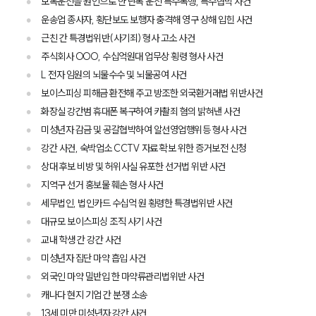
보복운전을 원인으로 한 난폭 운전 특수폭행, 특수협박 사건
운송업 종사자, 횡단보도 보행자 충격해 영구 상해 입힌 사건
그룹소개
근친 간 특경법위반(사기죄) 형사 고소 사건
주식회사 OOO, 수십억원대 업무상 횡령 형사 사건
그룹소개
대륜의 강점
L 전자 임원의 뇌물수수 및 뇌물공여 사건
오시는 길
보이스피싱 피해금 환전해 주고 방조한 외국환거래법 위반사건
글로벌 파트너 로펌
화장실 강간범 휴대폰 복구하여 카촬죄 혐의 밝혀낸 사건
고객의 소리
통합검색
미성년자 감금 및 공갈협박하여 알선영업행위등 형사 사건
AI대륜
강간 사건, 숙박업소 CCTV 자료 확보 위한 증거보전 신청
상대 후보 비방 및 허위사실 유포한 선거법 위반 사건
업무사례
지역구 선거 홍보물 훼손 형사 사건
세무법인, 법인카드 수십억 원 횡령한 특경법위반 사건
주요 업무사례
대규모 보이스피싱 조직 사기 사건
사례분석/최신동향
교내 학생 간 강간 사건
법률정보
법률지식인
미성년자 집단 마약 흡입 사건
고객후기
외국인 마약 밀반입 한 마약류관리법위반 사건
캐나다 현지 기업 간 분쟁 소송
13세 미만 미성년자 강간 사건