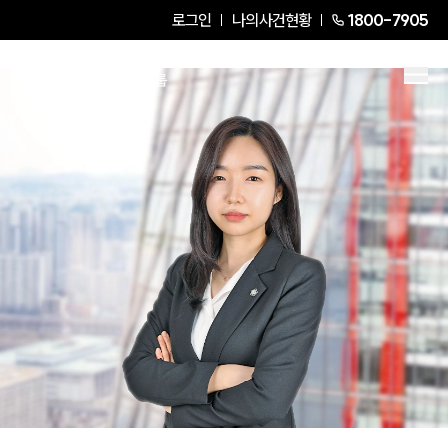
로그인
나의사건현황
1800-7905
송민예
Senior Associate Attorney