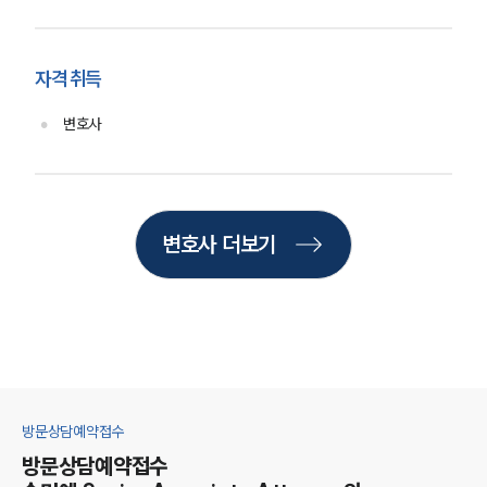
구성원 소개
관세전문변호사
자격 취득
소식/자료
변호사
언론보도
공지사항
법률 블로그
법률서식
변호사 더보기
뉴스레터/브로슈어
세미나
대륜법률상담예약
대륜법률상담예약
방문상담예약접수
방문상담예약접수