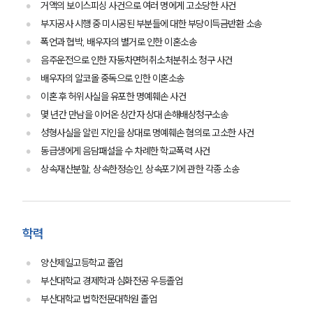
오시는 길
거액의 보이스피싱 사건으로 여러 명에게 고소당한 사건
글로벌 파트너 로펌
부지공사 시행 중 미시공된 부분들에 대한 부당이득금반환 소송
고객의 소리
통합검색
폭언과 협박, 배우자의 별거로 인한 이혼소송
AI대륜
음주운전으로 인한 자동차면허취소처분취소 청구 사건
배우자의 알코올 중독으로 인한 이혼소송
업무사례
이혼 후 허위사실을 유포한 명예훼손 사건
몇 년간 만남을 이어온 상간자 상대 손해배상청구소송
주요 업무사례
성형사실을 알린 지인을 상대로 명예훼손 혐의로 고소한 사건
사례분석/최신동향
동급생에게 음담패설을 수 차례한 학교폭력 사건
법률정보
법률지식인
상속재산분할, 상속한정승인, 상속포기에 관한 각종 소송
고객후기
업무분야
학력
관세·국제통상그룹 업무
양산제일고등학교 졸업
전체
부산대학교 경제학과 심화전공 우등졸업
부산대학교 법학전문대학원 졸업