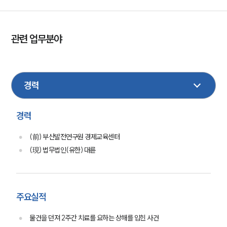
관련 업무분야
이혼
형사
상속
가사
부동산
성범죄
민사
손해배상
기업법무
경력
(前) 부산발전연구원 경제교육센터
(現) 법무법인(유한) 대륜
그룹소개
주요실적
그룹소개
대륜의 강점
물건을 던져 2주간 치료를 요하는 상해를 입힌 사건