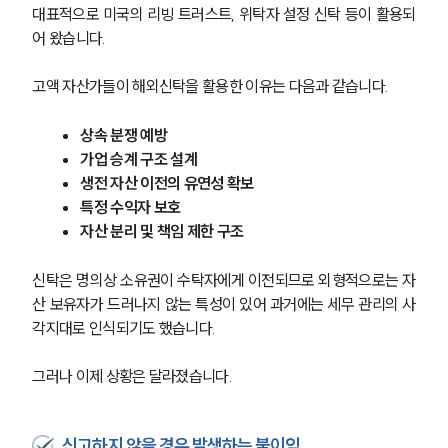
대표적으로 미국의 리빙 트러스트, 위탁자 설정 신탁 등이 활용되
어 왔습니다.
그룹소개
그룹소개
고액 자산가들이 해외신탁을 활용한 이유는 다음과 같습니다.
대륜의 강점
오시는 길
상속 분쟁 예방
글로벌 파트너 로펌
가업 승계 구조 설계
고객의 소리
생전 자산 이전의 유연성 확보
통합검색
AI대륜
특정 수익자 보호
자산 분리 및 책임 제한 구조
업무사례
신탁은 명의상 소유권이 수탁자에게 이전되므로 외형적으로는 자
산 보유자가 드러나지 않는 특성이 있어 과거에는 세무 관리의 사
주요 업무사례
사례분석/최신동향
각지대로 인식되기도 했습니다.
법률정보
법률지식인
그러나 이제 상황은 달라졌습니다.
고객후기
신고하지 않을 경우 발생하는 불이익