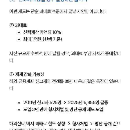
업무분야
이번 제도는 단순 과태료 수준에서 끝날 사안이 아닙니다.
관세·국제통상그룹 업무
전체
① 과태료
신탁재산 가액의 10%
구성원 소개
최대 1억원 (현행 기준)
관세전문변호사
자산 규모가 수백억 원에 달할 경우, 과태료 부담 자체가 중대합니
다.
소식/자료
② 제재 강화 가능성
해외 금융계좌 신고제의 전례를 보면 다음과 같은 특징이 있습니
언론보도
공지사항
다.
법률 블로그
법률서식
2011년 신고자 525명 → 2025년 6,858명 급증
뉴스레터/브로슈어
도입 3년 만에 형사처벌 및 명단 공개 제도 도입
세미나
해외신탁 역시 과태료 
한도 상향 → 형사처벌 → 명단 공개
 순으