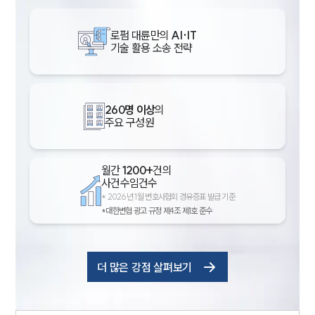
로펌 대륜만의
AI·IT
기술 활용 소송 전략
260명 이상
의
주요 구성원
월간
1200+
건의
사건수임건수
*
2026년 1월 변호사협회 경유증표 발급 기준
*대한변협 광고 규정 제4조 제1호 준수
더 많은 강점 살펴보기