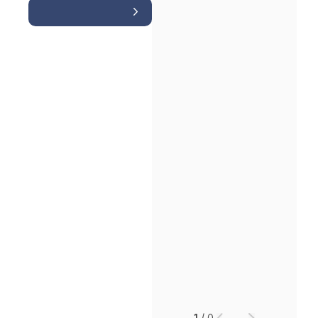
소식/자료
언론보도
공지사항
법률 블로그
법률서식
뉴스레터/브로슈어
세미나
대륜법률상담예약
대륜법률상담예약