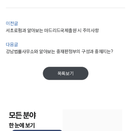
통합검색
AI대륜
업무사례
이전글
서초로펌과 알아보는 마드리드국제출원 시 주의사항
주요 업무사례
사례분석/최신동향
다음글
법률정보
강남법률사무소와 알아보는 중재판정부의 구성과 중재지는?
법률지식인
고객후기
목록보기
업무분야
관세·국제통상그룹 업무
전체
모든 분야
구성원 소개
한 눈에 보기
관세전문변호사