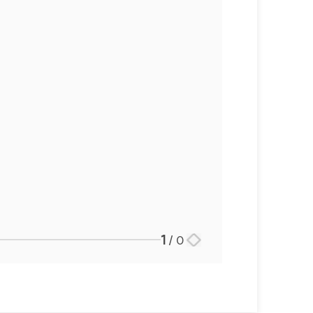
언론보도
공지사항
법률 블로그
법률서식
뉴스레터/브로슈어
세미나
대륜법률상담예약
대륜법률상담예약
1
/
0