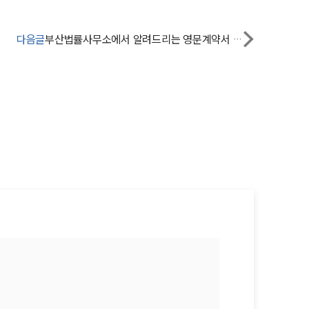
법률지식인
다음글
부산법률사무소에서 알려드리는 영문계약서 독소조항 이것만 알면 파악가능!
고객후기
업무분야
관세·국제통상그룹 업무
전체
구성원 소개
관세전문변호사
소식/자료