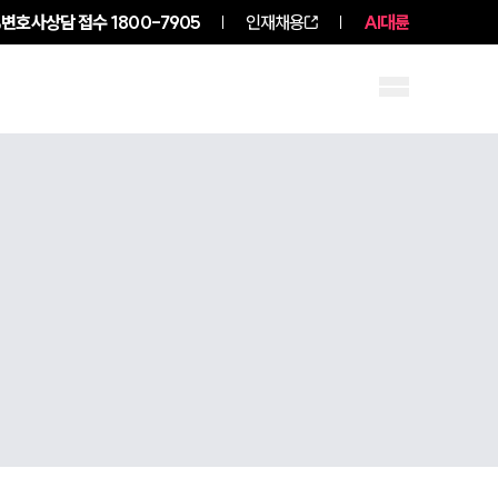
변호사상담 접수
1800-7905
인재채용
AI대륜
구성원 소개
소식/자료