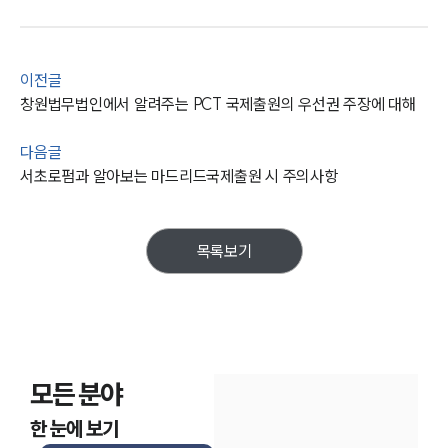
통합검색
AI대륜
업무사례
이전글
창원법무법인에서 알려주는 PCT 국제출원의 우선권 주장에 대해
주요 업무사례
사례분석/최신동향
다음글
법률정보
서초로펌과 알아보는 마드리드국제출원 시 주의사항
법률지식인
고객후기
목록보기
업무분야
관세·국제통상그룹 업무
전체
모든 분야
구성원 소개
한 눈에 보기
관세전문변호사