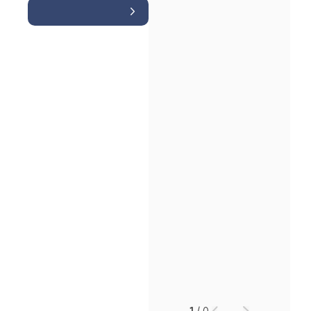
소식/자료
언론보도
공지사항
법률 블로그
법률서식
뉴스레터/브로슈어
세미나
대륜법률상담예약
대륜법률상담예약