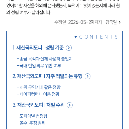
있어야 할 재산을 해외에 은닉했는지, 목적이 무엇이었는지에 따라 혐
의 성립 여부가 달라집니다.
수정일
:
2026-05-29
|
저자 :
김국일
CONTENTS
1
.
재산국외도피 | 성립 기준
-
송금 목적과 실제 사용처 불일치
-
국내 반입 의무 위반 여부
2
.
재산국외도피 | 자주 적발되는 유형
-
허위 무역거래 활용 정황
-
페이퍼컴퍼니 이용 정황
3
.
재산국외도피 | 처벌 수위
-
도피액별 법정형
-
몰수·추징 범위