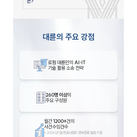
는?
대륜의 주요 강점
로펌 대륜만의
AI·IT
기술 활용 소송 전략
260명 이상
의
주요 구성원
월간
1200+
건의
사건수임건수
*
2026년 1월 변호사협회 경유증표 발급 기준