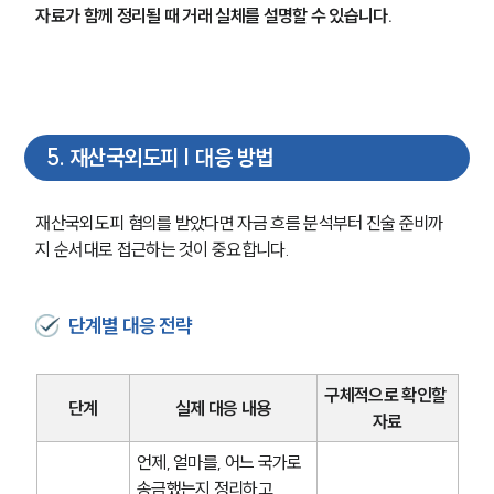
자료가 함께 정리될 때 거래 실체를 설명할 수 있습니다.
주요 업무사례
사례분석/최신동향
법률정보
법률지식인
고객후기
5
.
재산국외도피 | 대응 방법
업무분야
재산국외도피 혐의를 받았다면 자금 흐름 분석부터 진술 준비까
관세·국제통상그룹 업무
지 순서대로 접근하는 것이 중요합니다.
전체
단계별 대응 전략
구성원 소개
관세전문변호사
구체적으로 확인할 
단계
실제 대응 내용
자료
소식/자료
언제, 얼마를, 어느 국가로 
송금했는지 정리하고 