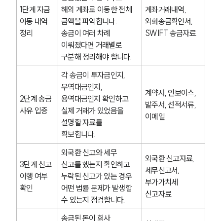
언론보도
1단계 자금 
해외 계좌로 이동한 전체 
계좌거래내역, 
공지사항
법률 블로그
이동 내역 
금액을 파악합니다. 
외화송금확인서, 
법률서식
정리
송금이 여러 차례 
SWIFT 송금자료
뉴스레터/브로슈어
이뤄졌다면 거래별로 
세미나
구분해 정리해야 합니다.
각 송금이 투자금인지, 
대륜법률상담예약
무역대금인지, 
계약서, 인보이스, 
2단계 송금 
용역대금인지 확인하고 
대륜법률상담예약
발주서, 선적서류, 
사유 입증
실제 거래가 있었음을 
이메일
설명할 자료를 
확보합니다.
외국환 신고와 세무 
외국환 신고자료, 
3단계 신고 
신고를 했는지 확인하고 
세무신고서, 
이행 여부 
누락된 신고가 있는 경우 
부가가치세 
확인
어떤 법률 문제가 발생할 
신고자료
수 있는지 점검합니다.
송금된 돈이 회사 