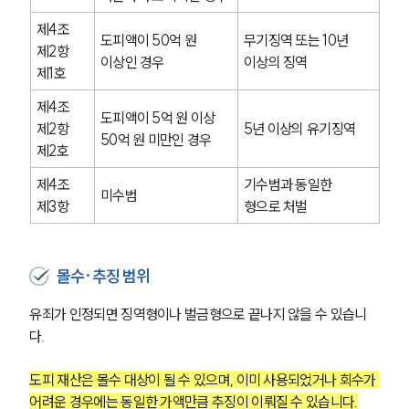
제4조 
도피액이 50억 원 
무기징역 또는 10년 
제2항 
이상인 경우
이상의 징역
제1호
제4조 
도피액이 5억 원 이상 
제2항 
5년 이상의 유기징역
50억 원 미만인 경우
제2호
제4조 
기수범과 동일한 
미수범
제3항
형으로 처벌
몰수·추징 범위
유죄가 인정되면 징역형이나 벌금형으로 끝나지 않을 수 있습니
다.
도피 재산은 몰수 대상이 될 수 있으며, 이미 사용되었거나 회수가 
어려운 경우에는 동일한 가액만큼 추징이 이뤄질 수 있습니다.