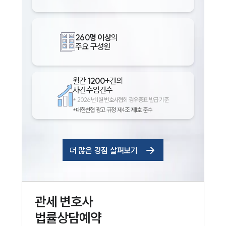
260명 이상
의
주요 구성원
월간
1200+
건의
사건수임건수
*
2026년 1월 변호사협회 경유증표 발급 기준
*대한변협 광고 규정 제4조 제1호 준수
더 많은 강점 살펴보기
관세
변호사
법률상담예약