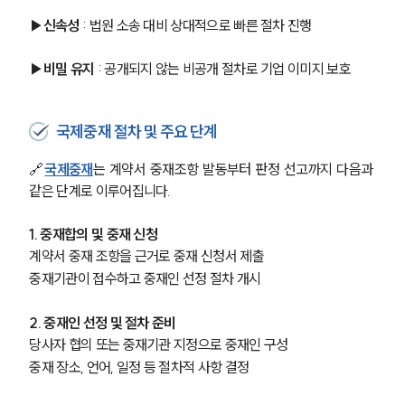
▶신속성
 : 법원 소송 대비 상대적으로 빠른 절차 진행
▶비밀 유지
 : 공개되지 않는 비공개 절차로 기업 이미지 보호
그룹소개
그룹소개
국제중재 절차 및 주요 단계
대륜의 강점
오시는 길
🔗
국제중재
는 계약서 중재조항 발동부터 판정 선고까지 다음과 
글로벌 파트너 로펌
같은 단계로 이루어집니다.
고객의 소리
통합검색
AI대륜
1. 중재합의 및 중재 신청
계약서 중재 조항을 근거로 중재 신청서 제출
중재기관이 접수하고 중재인 선정 절차 개시
업무사례
주요 업무사례
2. 중재인 선정 및 절차 준비
사례분석/최신동향
당사자 협의 또는 중재기관 지정으로 중재인 구성
법률정보
중재 장소, 언어, 일정 등 절차적 사항 결정
법률지식인
고객후기