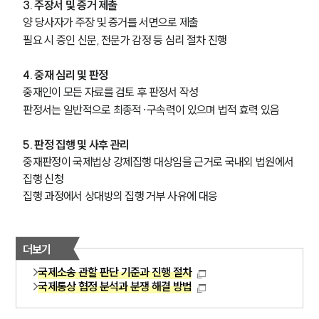
3. 주장서 및 증거 제출
양 당사자가 주장 및 증거를 서면으로 제출
업무분야
필요 시 증인 신문, 전문가 감정 등 심리 절차 진행
관세·국제통상그룹 업무
4. 중재 심리 및 판정
전체
중재인이 모든 자료를 검토 후 판정서 작성
판정서는 일반적으로 최종적·구속력이 있으며 법적 효력 있음
구성원 소개
5. 판정 집행 및 사후 관리
관세전문변호사
중재판정이 국제법상 강제집행 대상임을 근거로 국내외 법원에서 
집행 신청
집행 과정에서 상대방의 집행 거부 사유에 대응
소식/자료
언론보도
더보기
공지사항
법률 블로그
국제소송 관할 판단 기준과 진행 절차
법률서식
국제통상 협정 분석과 분쟁 해결 방법
뉴스레터/브로슈어
세미나