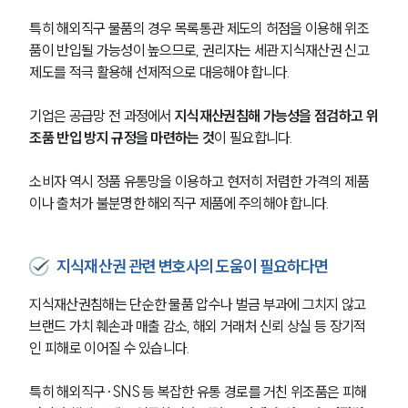
언론보도
공지사항
특히 해외직구 물품의 경우 목록통관 제도의 허점을 이용해 위조
법률 블로그
품이 반입될 가능성이 높으므로, 권리자는 세관 지식재산권 신고
법률서식
뉴스레터/브로슈어
제도를 적극 활용해 선제적으로 대응해야 합니다. 
세미나
기업은 공급망 전 과정에서 
지식재산권침해 가능성을 점검하고 위
조품 반입 방지 규정을 마련하는 것
이 필요합니다.
대륜법률상담예약
소비자 역시 정품 유통망을 이용하고 현저히 저렴한 가격의 제품
대륜법률상담예약
이나 출처가 불분명한 해외직구 제품에 주의해야 합니다. 
지식재산권 관련 변호사의 도움이 필요하다면
지식재산권침해는 단순한 물품 압수나 벌금 부과에 그치지 않고 
브랜드 가치 훼손과 매출 감소, 해외 거래처 신뢰 상실 등 장기적
인 피해로 이어질 수 있습니다. 
특히 해외직구·SNS 등 복잡한 유통 경로를 거친 위조품은 피해 