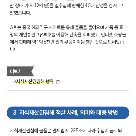
만 장(시가 약 12억 원)을 밀수입해 판매한 40대 남성을 검거·고
발했습니다. 
A씨는 중국 해외직구 사이트를 통해 물품을 들여오며 가족 등 18
명의 개인통관고유부호를 이용해 단속을 회피했고, 인터넷 쇼핑몰
에서 판매해 약 1억 6천만 원의 부당이익을 챙긴 것으로 드러났습
니다. 
그룹소개
더보기
그룹소개
대륜의 강점
지식재산권침해 행위
오시는 길
글로벌 파트너 로펌
고객의 소리
통합검색
AI대륜
3
.
지식재산권침해 적발 사례, 의미와 대응 방법
업무사례
지식재산권침해 물품은 관세법 제 235조에 따라 수입이 금지되