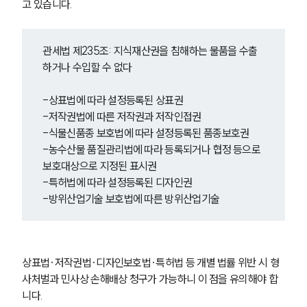
고 있습니다. 
주요 업무사례
사례분석/최신동향
법률정보
관세법 제235조: 지식재산권을 침해하는 물품을 수출
법률지식인
하거나 수입할 수 없다
고객후기
-상표법에 따라 설정등록된 상표권
업무분야
-저작권법에 따른 저작권과 저작인접권
-식물신품종 보호법에 따라 설정등록된 품종보호권
관세·국제통상그룹 업무
-농수산물 품질관리법에 따라 등록되거나 협정 등으로 
전체
보호대상으로 지정된 표시권
-특허법에 따라 설정등록된 디자인권
-방위산업기술 보호법에 따른 방위산업기술
구성원 소개
관세전문변호사
상표법·저작권법·디자인보호법·특허법 등 개별 법률 위반 시 형
소식/자료
사처벌과 민사상 손해배상 청구가 가능하니 이 점을 유의해야 합
니다. 