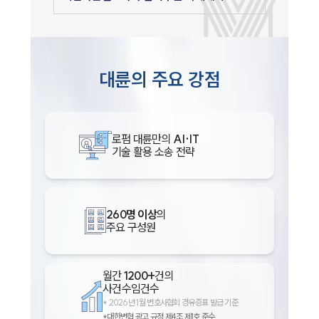
대륜의 주요 강점
로펌 대륜만의
AI·IT
기술 활용 소송 전략
260명 이상
의
주요 구성원
월간
1200+
건의
사건수임건수
*
2026년 1월 변호사협회 경유증표 발급 기준
*대한변협 광고 규정 제4조 제1호 준수