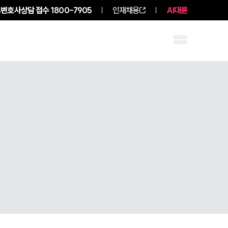
변호사상담 접수
1800-7905
인재채용
AI대륜
구성원 소개
소식/자료