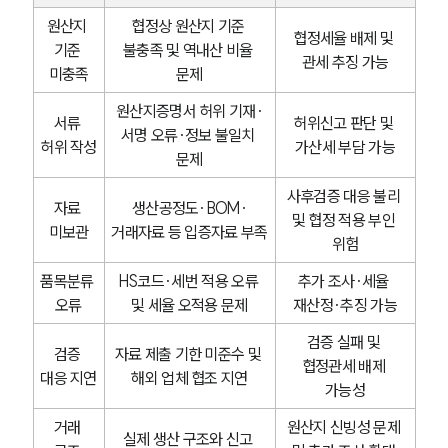
글로벌 파트너 로펌
원산지 
협정상 원산지 기준 
고객의 소리
협정세율 배제 및 
통합검색
기준 
불충족 및 역내산 비율 
관세 추징 가능
AI대륜
미충족
문제
원산지증명서 허위 기재·
서류 
허위신고 판단 및 
업무사례
서명 오류·정보 불일치 
허위 작성
가산세 부담 가능
문제
주요 업무사례
사례분석/최신동향
사후검증 대응 불리 
자료 
생산공정도·BOM·
법률정보
및 협정 적용 부인 
법률지식인
미보관
거래자료 등 입증자료 부족
위험
고객후기
품목분류 
HS코드·세번 적용 오류 
추가 조사·세율 
오류
및 세율 오적용 문제
재산정·추징 가능
업무분야
검증 실패 및 
검증 
자료 제출 기한 미준수 및 
관세·국제통상그룹 업무
협정관세 배제 
대응 지연
해외 업체 협조 지연
전체
가능성
거래 
원산지 신빙성 문제 
실제 생산 구조와 신고 
구성원 소개