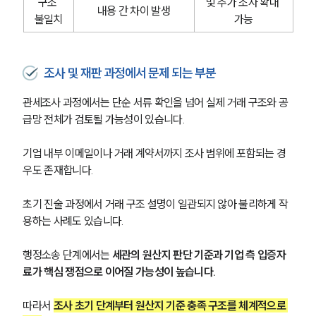
구조 
및 추가 조사 확대 
내용 간 차이 발생
불일치
가능
관세전문변호사
조사 및 재판 과정에서 문제 되는 부분
소식/자료
관세조사 과정에서는 단순 서류 확인을 넘어 실제 거래 구조와 공
언론보도
공지사항
급망 전체가 검토될 가능성이 있습니다. 
법률 블로그
법률서식
기업 내부 이메일이나 거래 계약서까지 조사 범위에 포함되는 경
뉴스레터/브로슈어
우도 존재합니다.
세미나
초기 진술 과정에서 거래 구조 설명이 일관되지 않아 불리하게 작
대륜법률상담예약
용하는 사례도 있습니다.
대륜법률상담예약
행정소송 단계에서는 
세관의 원산지 판단 기준과 기업 측 입증자
료가 핵심 쟁점으로 이어질 가능성이 높습니다.
따라서 
조사 초기 단계부터 원산지 기준 충족 구조를 체계적으로 