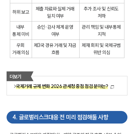
관세전문변호사
제출 자료와 실제 거래 
추가 조사 및 신뢰도 
허위 보고
일치 여부
저하
소식/자료
내부 
승인·감사 체계 운영 
관리 책임 및 내부통제 
언론보도
통제 미비
여부
지적
공지사항
법률 블로그
우회 
제3국 경유 거래 및 자금 
제재 회피 및 국제규범 
법률서식
거래 의심
흐름
위반 의심
뉴스레터/브로슈어
세미나
더보기
대륜법률상담예약
국제거래 규제 변화 2026 관세청 중점 점검 분야는?
대륜법률상담예약
4
.
글로벌리스크대응 전 미리 점검해둘 사항