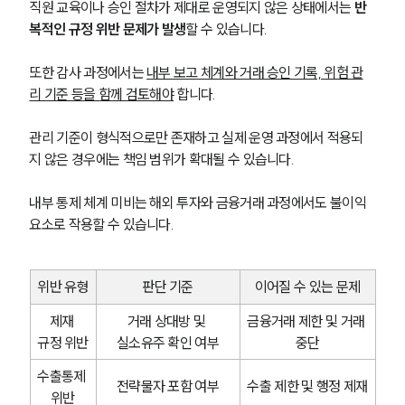
직원 교육이나 승인 절차가 제대로 운영되지 않은 상태에서는 
반
통합검색
AI대륜
복적인 규정 위반 문제가 발생
할 수 있습니다.
또한 감사 과정에서는 
내부 보고 체계와 거래 승인 기록, 위험 관
업무사례
리 기준 등을 함께 검토해야
 합니다.
주요 업무사례
사례분석/최신동향
관리 기준이 형식적으로만 존재하고 실제 운영 과정에서 적용되
법률정보
지 않은 경우에는 책임 범위가 확대될 수 있습니다.
법률지식인
고객후기
내부 통제 체계 미비는 해외 투자와 금융거래 과정에서도 불이익 
요소로 작용할 수 있습니다.
업무분야
위반 유형
판단 기준
이어질 수 있는 문제
관세·국제통상그룹 업무
전체
제재 
거래 상대방 및 
금융거래 제한 및 거래 
규정 위반
실소유주 확인 여부
중단
구성원 소개
수출통제 
전략물자 포함 여부
수출 제한 및 행정 제재
위반