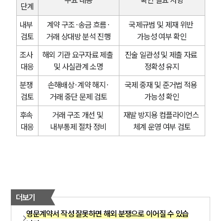
주요 내용
확인 필요 사항
단계
내부 
계약 구조·송금 흐름·
국제규범 및 제재 위반 
검토
거래 상대방 분석 진행
가능성 여부 확인
조사 
해외 기관 요구자료 제출 
진술 일관성 및 제출 자료 
대응
및 사실관계 소명
정확성 유지
분쟁 
손해배상·계약 해지·
국제 중재 및 준거법 적용 
검토
거래 중단 문제 검토
가능성 확인
후속 
거래 구조 개선 및 
재발 방지용 컴플라이언스 
대응
내부통제 절차 정비
체계 운영 여부 검토
더보기
영문계약서 작성 잘못하면 해외 분쟁으로 이어질 수 있습