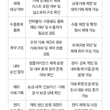
거래 상대방의 제재 
제재 
금융거래 제한 및 
리스트 포함 여부 및 
대상 여부
대외거래 제재 가능
실소유자 구조 확인
전략물자·이중용도 품목 
수출통제 
수출 제한 및 행정·
해당 여부 및 수출허가 
품목
형사 제재 가능
필요성 검토
우회 거래·제3국 경유 
국제규범 위반 및 
계약 구조
거래 여부 및 계약 흐름 
제재 회피 의심 가능
검토
컴플라이언스 체계 운영 
관리·감독 책임 및 
내부 
및 내부 통제 절차 존재 
내부통제 미흡 문제 
승인 절차
여부 확인
발생 가능
거래 투명성 문제 및 
해외 
송금 내역·인보이스·거래 
조사 대응 부담 증가 
거래 기록
문서 보관 상태 확인
가능
현지 
해외 법인 운영 과정의 
현지 제재 및 사업 