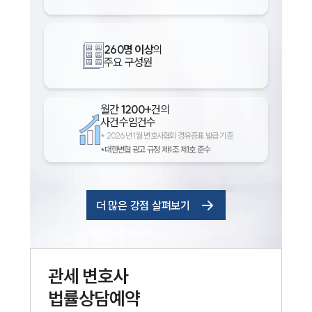
260명 이상
의
주요 구성원
월간
1200+
건의
사건수임건수
*
2026년 1월 변호사협회 경유증표 발급 기준
*대한변협 광고 규정 제4조 제1호 준수
더 많은 강점 살펴보기
관세
변호사
법률상담예약