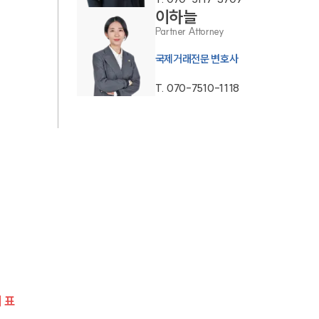
이하늘
AI대륜
Partner Attorney
국제거래전문 변호사
업무사례
T.
070-7510-1118
주요 업무사례
사례분석/최신동향
법률정보
법률지식인
고객후기
업무분야
 표
관세·국제통상그룹 업무