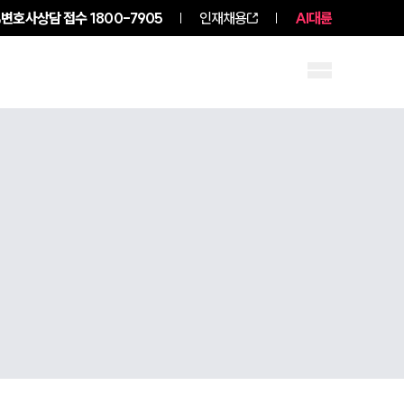
변호사상담 접수
1800-7905
인재채용
AI대륜
구성원 소개
소식/자료