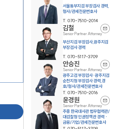
서울동부지검 부장검사 경력,
형사/관세전문변호사
T.
070-7510-2014
김철
Senior Partner Attorney
부산지검 부장검사,광주지검
부장검사 경력
그룹소개
T.
070-5117-3709
안승진
그룹소개
Senior Partner Attorney
광주고검 부장검사·광주지검
순천지청 부장검사 경력,경
대륜의 강점
호/형사/관세전문변호사
오시는 길
T.
070-7510-2016
윤경원
글로벌 파트너 로펌
Senior Partner Attorney
주중 한국대사관 법무협력관/
고객의 소리
대검찰청 인권정책관 경력 ·
금융/기업/관세전문변호사
통합검색
T.
070-5117-3709