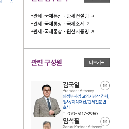
NTS
관세·국제통상 · 관세컨설팅
관세·국제통상 · 국제조세
관세·국제통상 · 원산지증명
관련 구성원
더보기
김국일
President Attorney
의정부지검 고양지청장 경력,
형사/지식재산/관세전문변
호사
T.
070-5117-2950
임석필
Senior Partner Attorney