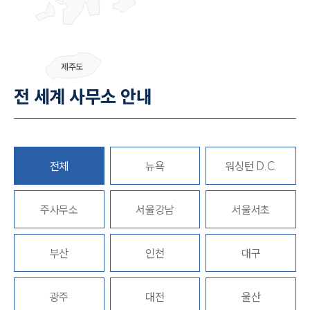
그룹소개
제주도
그룹소개
전 세계 사무소 안내
대륜의 강점
오시는 길
글로벌 파트너 로펌
고객의 소리
통합검색
전체
뉴욕
워싱턴 D.C.
AI대륜
주사무소
업무사례
서울강남
서울서초
주요 업무사례
부산
인천
대구
사례분석/최신동향
법률정보
법률지식인
고객후기
광주
대전
울산