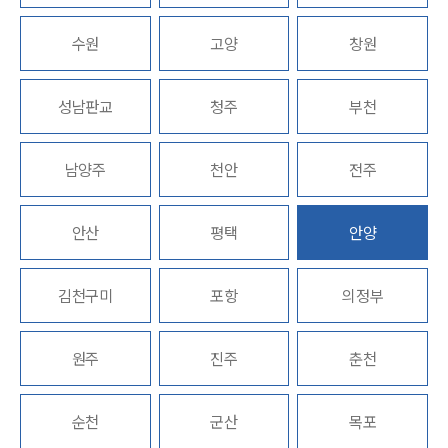
업무분야
수원
고양
창원
관세·국제통상그룹 업무
성남판교
청주
부천
전체
남양주
천안
전주
구성원 소개
관세전문변호사
안산
평택
안양
소식/자료
김천구미
포항
의정부
언론보도
공지사항
원주
진주
춘천
법률 블로그
법률서식
뉴스레터/브로슈어
순천
군산
목포
세미나