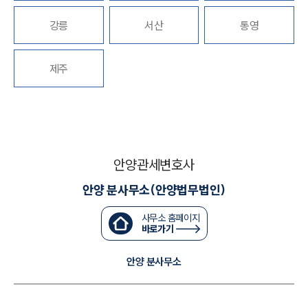
강릉
서산
통영
대륜법률상담예약
대륜법률상담예약
제주
안양관세변호사
안양 분사무소(안양법무법인)
사무소 홈페이지
바로가기
안양 분사무소