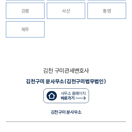
강릉
서산
통영
대륜법률상담예약
대륜법률상담예약
제주
김천 구미관세변호사
김천구미 분사무소(김천구미법무법인)
사무소 홈페이지
바로가기
김천구미 분사무소