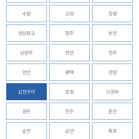
업무분야
수원
고양
창원
관세·국제통상그룹 업무
성남판교
청주
부천
전체
남양주
천안
전주
구성원 소개
관세전문변호사
안산
평택
안양
소식/자료
김천구미
포항
의정부
언론보도
공지사항
원주
진주
춘천
법률 블로그
법률서식
뉴스레터/브로슈어
순천
군산
목포
세미나