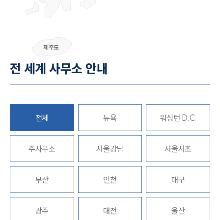
그룹소개
제주도
그룹소개
전 세계 사무소 안내
대륜의 강점
오시는 길
글로벌 파트너 로펌
고객의 소리
통합검색
전체
뉴욕
워싱턴 D.C.
AI대륜
주사무소
업무사례
서울강남
서울서초
주요 업무사례
부산
인천
대구
사례분석/최신동향
법률정보
법률지식인
고객후기
광주
대전
울산