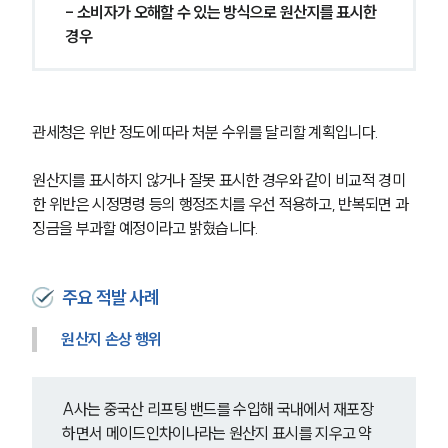
- 소비자가 오해할 수 있는 방식으로 원산지를 표시한 
경우
그룹소개
관세청은 위반 정도에 따라 처분 수위를 달리할 계획입니다. 
그룹소개
대륜의 강점
원산지를 표시하지 않거나 잘못 표시한 경우와 같이 비교적 경미
오시는 길
한 위반은 시정명령 등의 행정조치를 우선 적용하고, 반복되면 과
글로벌 파트너 로펌
징금을 부과할 예정이라고 밝혔습니다. 
고객의 소리
통합검색
AI대륜
주요 적발 사례
업무사례
원산지 손상 행위
주요 업무사례
사례분석/최신동향
A사는 중국산 리프팅 밴드를 수입해 국내에서 재포장
법률정보
법률지식인
하면서 메이드인차이나라는 원산지 표시를 지우고 약 