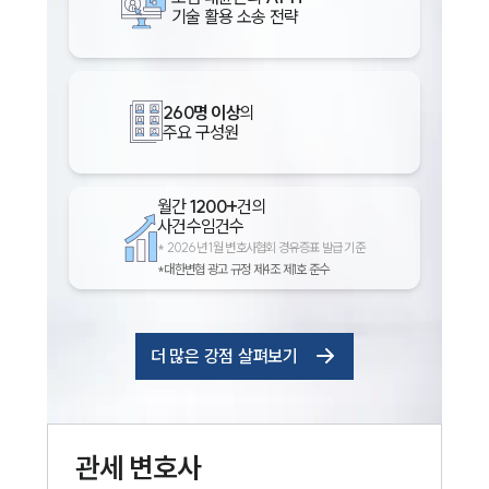
기술 활용 소송 전략
260명 이상
의
주요 구성원
월간
1200+
건의
사건수임건수
*
2026년 1월 변호사협회 경유증표 발급 기준
*대한변협 광고 규정 제4조 제1호 준수
더 많은 강점 살펴보기
관세
변호사