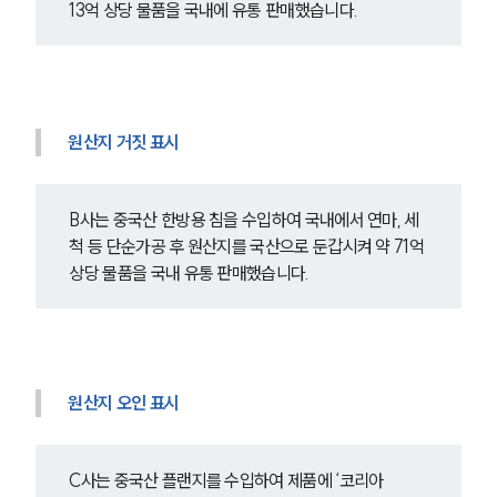
고객후기
13억 상당 물품을 국내에 유통 판매했습니다.
업무분야
관세·국제통상그룹 업무
원산지 거짓 표시
전체
구성원 소개
B사는 중국산 한방용 침을 수입하여 국내에서 연마, 세
척 등 단순가공 후 원산지를 국산으로 둔갑시켜 약 71억 
관세전문변호사
상당 물품을 국내 유통 판매했습니다.
소식/자료
언론보도
원산지 오인 표시
공지사항
법률 블로그
법률서식
뉴스레터/브로슈어
C사는 중국산 플랜지를 수입하여 제품에 ‘코리아