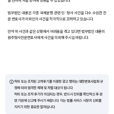
를 면하며 처벌 방어에 성공할 수 있었습니다.
고객후기
법무법인 대륜은 각종 국제분쟁 관련 민·형사 사건을 다수 수임한 전
업무분야
문 변호사가 의뢰인의 사건을 적극적으로 조력하고 있습니다.
관세·국제통상그룹 업무
만약 위 사건과 같은 상황에서 어려움을 겪고 있다면 법무법인 대륜의
전체
원주형사전문변호사에게 사건을 의뢰해 주시길 바랍니다.
구성원 소개
관세전문변호사
소식/자료
⚠️
허위 또는 조작된 고객후기를 이용한 광고 행위는 대한변호사협회 규
정에 따라 엄격한 제재 및 처벌 대상이 됩니다.
언론보도
공지사항
허위 또는 조작 후기가 의심되는 경우, 반드시 진위를 확인하신 후 관
법률 블로그
련 기관에 신고해 주시기 바랍니다. 이는 법률 서비스 시장의 신뢰를
법률서식
지키기 위한 중요한 절차입니다.
뉴스레터/브로슈어