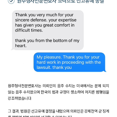
원주형사전문변호사 조력으로 선고유예 종결
그룹소개
그룹소개
대륜의 강점
오시는 길
글로벌 파트너 로펌
고객의 소리
통합검색
AI대륜
업무사례
원주형사전문변호사는 의뢰인의 음주 수치는 미국에서는 문제 되지
않는 음주 수치였으며 한국의 법과 규정이 생소하여 저지른 범행임을
주요 업무사례
강조하였습니다.
사례분석/최신동향
법률정보
그 결과, 법원은 선고유예 결정을 내렸으며 의뢰인은 강제전역 군 징계
법률지식인