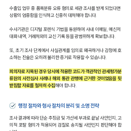
수출입 업무 중 품목분류 오류 혐의로 세관 조사를 받게 되었다면 
상황의 엄중함을 인식하고 신중히 대처해야 합니다. 
그룹소개
그룹소개
수사기관은 디지털 포렌식 기법을 동원하여 사내 이메일, 메신저 
대륜의 강점
대화 내역, 거래처와의 교신 기록 등을 광범위하게 확보합니다. 
오시는 길
글로벌 파트너 로펌
또, 초기 조사 단계에서 사실관계를 임의로 왜곡하거나 감정에 호
고객의 소리
소하는 진술은 오히려 불리한 증거로 작용할 수 있습니다. 
통합검색
AI대륜
피의자로 지목된 경우 당시에 적용한 코드가 객관적인 관세평가분
류원의 사전심사 사례나 해외 통관 관행에 근거한 것이었음을 뒷
업무사례
받침할 자료를 철저히 수집
해야 합니다.
주요 업무사례
사례분석/최신동향
행정 절차와 형사 절차의 분리 및 소명 전략
법률정보
법률지식인
고객후기
조사 결과에 따라 단순 추징금 및 가산세 부과로 끝날 사안인지, 고
의적 포탈 혐의가 적용되어 검찰로 송치될 사안인지 판단해야 합