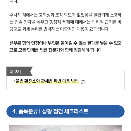
니다. 
업무분야
수사 단계에서는 고의성과 조작 의도가 없었음을 일관되게 소명하
관세·국제통상그룹 업무
는 진술 전략을 세우고 행정적 제재에 대해서는 법리적 근거를 바
전체
탕으로 과세 논리를 반박하는 이중적인 대응이 요구됩니다. 
구성원 소개
섣부른 혐의 인정이나 부인은 돌이킬 수 없는 결과를 낳을 수 있으
므로 모든 단계를 법률 전문가와 함께 점검
해야 합니다.
관세전문변호사
더보기
소식/자료
불법 환전소와 관세법 위반 대응 방법
언론보도
공지사항
법률 블로그
법률서식
뉴스레터/브로슈어
4
.
품목분류 | 상황 점검 체크리스트
세미나