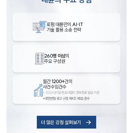
로펌 대륜만의
AI·IT
기술 활용 소송 전략
260명 이상
의
주요 구성원
월간
1200+
건의
사건수임건수
*
2026년 1월 변호사협회 경유증표 발급 기준
*대한변협 광고 규정 제4조 제1호 준수
더 많은 강점 살펴보기