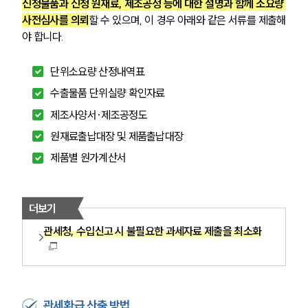
신청물품과 신청 원재료, 제조공정 등에 대한 설명과 함께 소요량 
고객의 소리
사전심사를 의뢰
할 수 있으며, 이 경우 아래와 같은 서류를 제출해
통합검색
AI대륜
야 합니다.
단위소요량 산정내역표
업무사례
수출물품 단위실량 확인자료
주요 업무사례
제조사양서·제조공정도
사례분석/최신동향
법률정보
원재료출납대장 및 제품출납대장
법률지식인
제품별 원가계산서 
고객후기
업무분야
더보기
관세청, 수입신고 시 불필요한 과세자료 제출을 최소화
관세·국제통상그룹 업무
전체
구성원 소개
관세환급 산출 방법