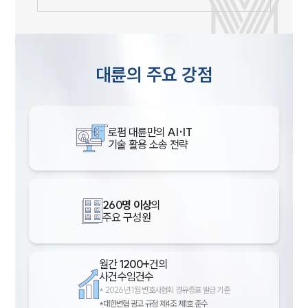
대륜의 주요 강점
로펌 대륜만의
AI·IT
기술 활용 소송 전략
260명 이상
의
주요 구성원
월간
1200+
건의
사건수임건수
*
2026년 1월 변호사협회 경유증표 발급 기준
*대한변협 광고 규정 제4조 제1호 준수