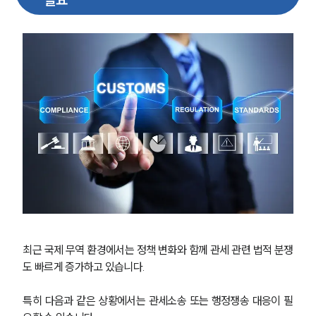
그룹소개
대륜의 강점
오시는 길
글로벌 파트너 로펌
고객의 소리
통합검색
AI대륜
업무사례
주요 업무사례
사례분석/최신동향
법률정보
법률지식인
고객후기
최근 국제 무역 환경에서는 정책 변화와 함께 관세 관련 법적 분쟁
업무분야
도 빠르게 증가하고 있습니다.
관세·국제통상그룹 업무
특히 다음과 같은 상황에서는 관세소송 또는 행정쟁송 대응이 필
전체