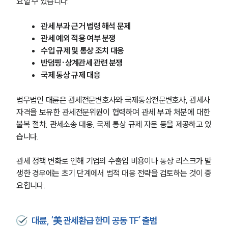
요할 수 있습니다.
관세 부과 근거 법령 해석 문제
구성원 소개
관세 예외 적용 여부 분쟁
수입 규제 및 통상 조치 대응
관세전문변호사
반덤핑·상계관세 관련 분쟁
국제 통상 규제 대응
소식/자료
법무법인 대륜은 관세전문변호사와 국제통상전문변호사, 관세사 
언론보도
자격을 보유한 관세전문위원이 협력하여 관세 부과 처분에 대한 
공지사항
불복 절차, 관세소송 대응, 국제 통상 규제 자문 등을 제공하고 있
법률 블로그
습니다.
법률서식
뉴스레터/브로슈어
세미나
관세 정책 변화로 인해 기업의 수출입 비용이나 통상 리스크가 발
생한 경우에는 초기 단계에서 법적 대응 전략을 검토하는 것이 중
요합니다.
대륜법률상담예약
대륜법률상담예약
대륜, ‘美 관세환급 한미 공동 TF’ 출범