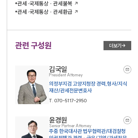
관세·국제통상 · 관세불복
관세·국제통상 · 관세환급
관련 구성원
더보기
김국일
President Attorney
의정부지검 고양지청장 경력,형사/지식
재산/관세전문변호사
T.
070-5117-2950
윤경원
Senior Partner Attorney
주중 한국대사관 법무협력관/대검찰청
인권정책관 경력 · 금융/기업/관세전문