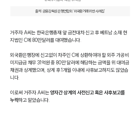
업무분야
출처: 금융감독원 은행연합회 ‘외국환거래 위반 사례집’
관세·국제통상그룹 업무
전체
거주자 A씨는 한국은행총재 앞 금전대차 신고 후 베트남 소재 현
구성원 소개
지법인 C에 80만달러를 대여했습니다. 
관세전문변호사
외국환은행장에 신고없이 차주인 C에 상환하여야 할 외주 가공비 
미지급금 채무 31억원 중 80만 달러에 해당하는 금액을 위 대여금
채권과 상계했으며, 상계 후 1개월 이내에 사후보고하지도 않았습
소식/자료
니다. 
언론보도
이로써 거주자 A씨는 
양자간 상계의 사전신고 혹은 사후보고를 
공지사항
법률 블로그
누락
하고 말았습니다.
법률서식
뉴스레터/브로슈어
세미나
대륜법률상담예약