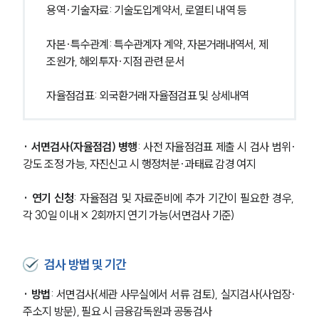
용역·기술자료: 기술도입계약서, 로열티 내역 등
자본·특수관계: 특수관계자 계약, 자본거래내역서, 제
조원가, 해외투자·지점 관련 문서
자율점검표: 외국환거래 자율점검표 및 상세내역
· 서면검사(자율점검) 병행
: 사전 자율점검표 제출 시 검사 범위·
강도 조정 가능, 자진신고 시 행정처분·과태료 감경 여지
· 연기 신청
: 자율점검 및 자료준비에 추가 기간이 필요한 경우, 
각 30일 이내 × 2회까지 연기 가능(서면검사 기준)
검사 방법 및 기간
· 방법
: 서면검사(세관 사무실에서 서류 검토), 실지검사(사업장·
주소지 방문), 필요 시 금융감독원과 공동검사