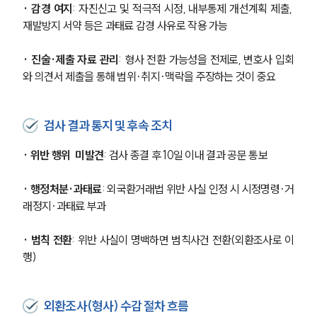
· 감경 여지
: 자진신고 및 적극적 시정, 내부통제 개선계획 제출, 
재발방지 서약 등은 과태료 감경 사유로 작용 가능
· 진술·제출 자료 관리
: 형사 전환 가능성을 전제로, 변호사 입회
와 의견서 제출을 통해 범위·취지·맥락을 주장하는 것이 중요
검사 결과 통지 및 후속 조치
· 위반 행위  미발견
: 검사 종결 후 10일 이내 결과 공문 통보
· 행정처분·과태료
: 외국환거래법 위반 사실 인정 시 시정명령·거
래정지·과태료 부과
· 범칙 전환
: 위반 사실이 명백하면 범칙사건 전환(외환조사로 이
행)
외환조사(형사) 수감 절차 흐름