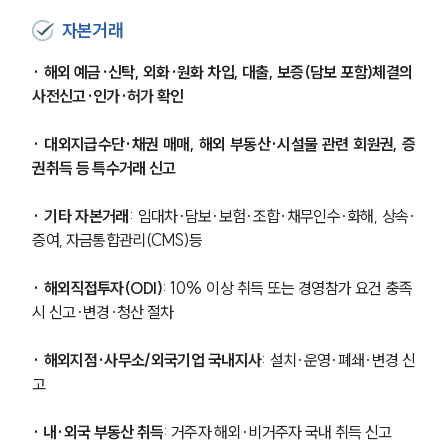
자본거래
· 해외 예금·신탁, 외화·원화 차입, 대출, 보증(담보 포함)체결의 
사전신고·인가·허가 확인
· 대외지급수단·채권 매매, 해외 부동산·시설물 관련 회원권, 증
권취득 등 특수거래 신고
· 기타 자본거래
: 임대차·담보·보험·조합·채무인수·화해, 상속·
증여, 자금통합관리(CMS)등
· 해외직접투자(ODI)
: 10% 이상 취득 또는 경영참가 요건 충족 
시 신고·변경·청산 절차
그룹소개
· 해외지점·사무소/외국기업 국내지사
: 설치·운영·폐쇄·변경 신
고
그룹소개
대륜의 강점
· 내·외국 부동산 취득
: 거주자 해외·비거주자 국내 취득 신고
오시는 길