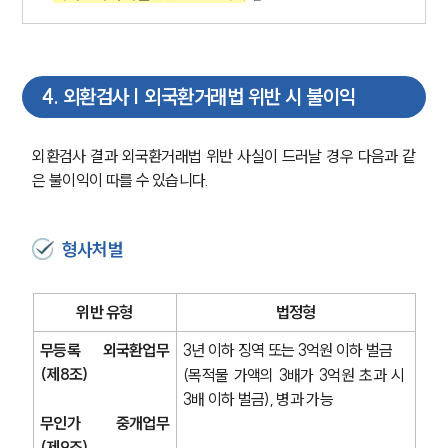
관세전문변호사
4
.
외환검사 | 외국환거래법 위반 시 불이익
소식/자료
언론보도
외환검사 결과 외국환거래법 위반 사실이 드러날 경우 다음과 같
공지사항
은 불이익이 따를 수 있습니다.
법률 블로그
법률서식
뉴스레터/브로슈어
형사처벌
세미나
대륜법률상담예약
위반 유형
법정형
무등록 외국환업무
3년 이하 징역 또는 3억원 이하 벌금
대륜법률상담예약
(제8조)
(목적물 가액의 3배가 3억원 초과 시 
3배 이하 벌금), 병과 가능
무인가 중개업무
(제9조)