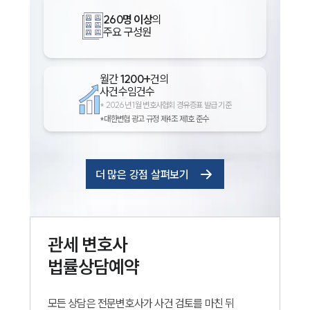
260명 이상
의
주요 구성원
월간
1200+
건의
사건수임건수
*
2026년 1월 변호사협회 경유증표 발급 기준
*대한변협 광고 규정 제4조 제1호 준수
인재채용
더 많은 강점 살펴보기
만화로 보는 사례
관세
변호사
법률상담예약
모든 상담은 전문변호사가 사건 검토를 마친 뒤