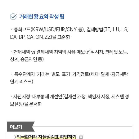
글로벌 파트너 로펌
고객의 소리
통합검색
거래현황 요약 작성 팁
AI대륜
· 통화코드(KRW/USD/EUR/CNY 등), 결제방법(TT, LU, LS, 
DA, DP, OA, GN, ZZ)을 표준화
업무사례
· 거래내역 vs 결제내역 차액의 사유 메모(선적시차, 크레딧 노트, 
주요 업무사례
사례분석/최신동향
상계, 송금지연 등)
법률정보
법률지식인
· 특수관계자 거래는 별도 표기·가격검토(제재·탈세·자금세탁 
고객후기
연계 리스크)
· 자진시정·내부통제 개선안(결재선 개정, 책임자 지정, 시스템 경
업무분야
보설정)을 문서화
관세·국제통상그룹 업무
전체
더보기
외국환거래 자율점검표 확인하기
구성원 소개