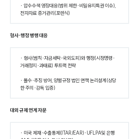
· 압수수색 영장대응(범위 제한·비밀유지특권 이슈), 
전자자료 증거관리(포렌식)
형사·행정 병행 대응
· 형사(범칙·자금세탁·국외도피)와 행정(시정명령·
거래정지·과태료) 투트랙 전략
· 몰수·추징 방어, 양벌규정 법인 면책 논리설계(상당
한 주의·감독 입증)
대외 규제 연계 자문
· 미국 제재·수출통제(ITAR/EAR)·UFLPA및 은행 