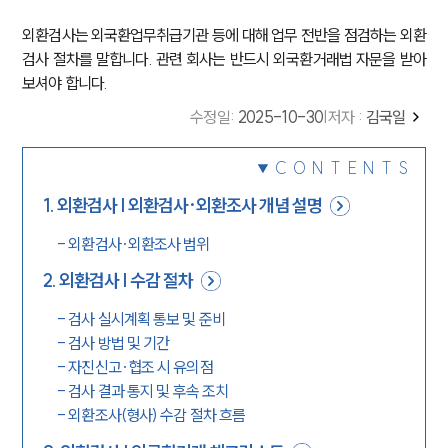
외환검사는 외국환업무취급기관 등에 대해 업무 전반을 점검하는 외환
검사 절차를 말합니다. 관련 회사는 반드시 외국환거래법 자문을 받아
보셔야 합니다.
수정일
:
2025-10-30
|
저자 :
김국일
CONTENTS
1
.
외환검사 | 외환검사·외환조사 개념 설명
-
외환검사·외환조사 범위
2
.
외환검사 | 수감 절차
-
검사 실시계획 통보 및 준비
-
검사 방법 및 기간
-
자진신고·협조 시 유의점
-
검사 결과 통지 및 후속 조치
-
외환조사(형사) 수감 절차 흐름