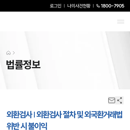
로그인
나의사건현황
1800-7905
법률정보
외환검사 | 외환검사 절차 및 외국환거래법
위반 시 불이익