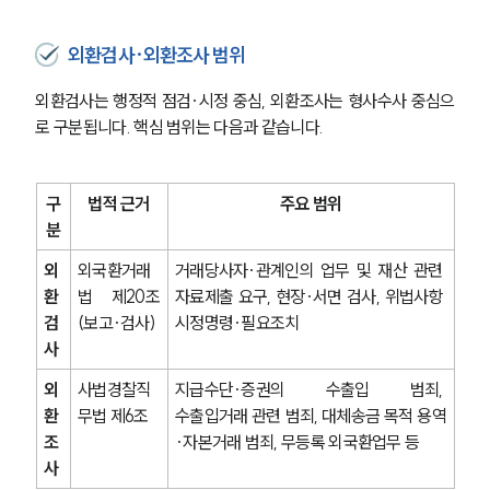
외환검사·외환조사 범위
외환검사는 행정적 점검·시정 중심, 외환조사는 형사수사 중심으
로 구분됩니다. 핵심 범위는 다음과 같습니다.
구
법적 근거
주요 범위
분
외
외국환거래
거래당사자·관계인의 업무 및 재산 관련 
환
법 제20조
자료제출 요구, 현장·서면 검사, 위법사항 
검
(보고·검사)
시정명령·필요조치
사
외
사법경찰직
지급수단·증권의 수출입 범죄, 
환
무법 제6조
수출입거래 관련 범죄, 대체송금 목적 용역
조
·자본거래 범죄, 무등록 외국환업무 등
사