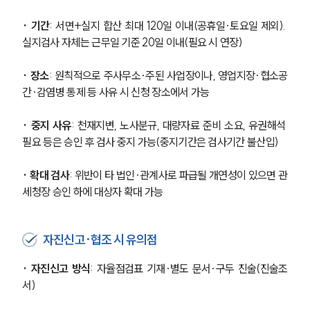
· 기간
: 서면+실지 합산 최대 120일 이내(공휴일·토요일 제외). 
실지검사 자체는 근무일 기준 20일 이내(필요 시 연장)
· 장소
: 원칙적으로 주사무소·주된 사업장이나, 영업지장·협소공
간·감염병 통제 등 사유 시 신청 장소에서 가능
· 중지 사유
: 천재지변, 노사분규, 대량자료 준비 소요, 유권해석 
필요 등은 승인 후 검사 중지 가능(중지기간은 검사기간 불산입)
· 확대 검사
: 위반이 타 법인·관계사로 파급될 개연성이 있으면 관
세청장 승인 하에 대상자 확대 가능
자진신고·협조 시 유의점
· 자진신고 방식
: 자율점검표 기재·별도 문서·구두 진술(진술조
서)