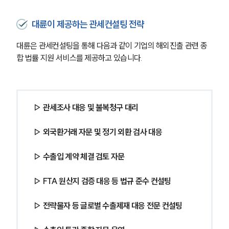
오시는 길
글로벌 파트너 로펌
대륜이 제공하는 관세컨설팅 전략
고객의 소리
통합검색
대륜은 관세컨설팅을 통해 다음과 같이 기업의 해외진출 관련 종
AI대륜
합 법률 지원 서비스를 제공하고 있습니다.
업무사례
주요 업무사례
▷ 관세조사 대응 및 불복청구 대리
사례분석/최신동향
법률정보
법률지식인
▷ 외국환거래 자문 및 정기 외환 검사 대응
고객후기
▷ 수출입 계약 체결 검토 자문
업무분야
▷ FTA 원산지 검증 대응 등 법규 준수 컨설팅
관세·국제통상그룹 업무
▷ 전략물자 등 글로벌 수출제재 대응 전문 컨설팅
전체